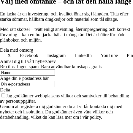
Välj med omtanke – och låt den hålla länge
En jacka är en investering, och kvalitet lönar sig i längden. Titta efter
starka sömmar, hållbara dragkedjor och material som tål slitage.
Med rätt skötsel – tvätt enligt anvisning, återimpregnering och korrekt
förvaring – kan en bra jacka hålla i många år. Det är bättre för både
plånboken och miljön.
Dela med omsorg
X
Facebook
Instagram
LinkedIn
YouTube
Pin
Anmäl dig till vårt nyhetsbrev
Bra tips. Ingen spam. Bara användbar kunskap - gratis.
Ange din e-postadress här
Delta
Jag godkänner webbplatsens villkor och samtycker till behandling
av personuppgifter.
Genom att registrera dig godkänner du att vi får kontakta dig med
nyheter och inspiration. Du godkänner även våra villkor och
databehandling, vilket du kan läsa mer om i vår policy.