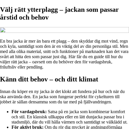
Välj rätt ytterplagg – jackan som passar
årstid och behov
En bra jacka är mer än bara ett plagg – den skyddar dig mot vind, regn
och kyla, samtidigt som den är en viktig del av din personliga stil. Men
med alla olika material, snitt och funktioner på marknaden kan det vara
svårt att hitta den som passar just dig. Här får du en guide till hur du
väljer rätt jacka – oavsett om du behöver den för vardagsbruk,
friluftsliv eller pendling.
Känn ditt behov – och ditt klimat
Innan du köper en ny jacka är det klokt att fundera på hur och när du
ska använda den. En jacka som fungerar perfekt för cykelturen till
jobbet är sällan densamma som du tar med på fjällvandringen.
För vardagsbruk:
Satsa på en jacka som kombinerar komfort
och stil. En klassisk ullkappa eller en lätt dunjacka passar bra i
stadsmiljö, där du vill hålla värmen och samtidigt se välklädd ut.
För aktivt bruk:
Om du rör dig mycket är andningsförmåga