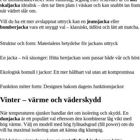
skaljacka
idealisk – den tar liten plats i väskan och kan snabbt tas fram
när vädret slår om.
Vill du ha ett mer avslappnat uttryck kan en
jeansjacka
eller
bomberjacka
vara ett snyggt val – klassiskt, tidlöst och lätt att matcha.
Struktur och form: Materialens betydelse för jackans uttryck
En jacka – två säsonger: Hitta herrjackan som passar både vår och höst
Ekologisk bomull i jackor: Ett mer hållbart val utan att kompromissa
Funktion möter form: Designen bakom dagens funktionsjackor
Vinter – värme och väderskydd
När temperaturen sjunker handlar det om isolering och skydd. En
dunjacka
är ett populärt val eftersom den kombinerar låg vikt med
hög värme. Välj en modell med hög fyllnadsgrad (fill power) om du
vill ha maximal isolering utan att känna dig klumpig.