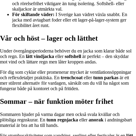
och rörelsefrihet viktigare än tung isolering. Softshell- eller
skaljackor är utmärkta val.
För skiftande väder:
I Sverige kan vädret växla snabbt. En
jacka med avtagbart foder eller ett lager-på-lager-system ger
flexibilitet året runt.
Vår och höst – lager och lätthet
Under övergångsperioderna behöver du en jacka som klarar både sol
och regn. En
lätt vindjacka
eller
softshell
är perfekt – den skyddar
mot vind och lättare regn men låter kroppen andas.
För dig som cyklar eller promenerar mycket är ventilationsöppningar
och reflexdetaljer praktiska. En
trenchcoat
eller
tunn parkas
är ett
mer stilrent alternativ för vardagen, särskilt om du vill ha något som
fungerar både på kontoret och på fritiden.
Sommar – när funktion möter frihet
Sommaren bjuder på varma dagar men också svala kvällar och
plötsliga regnskurar. En
tunn regnjacka
eller
anorak
i andningsbart
material är bra att ha till hands.
För utomhusaktiviteter som vandring, segling eller festivaler är en
lätt