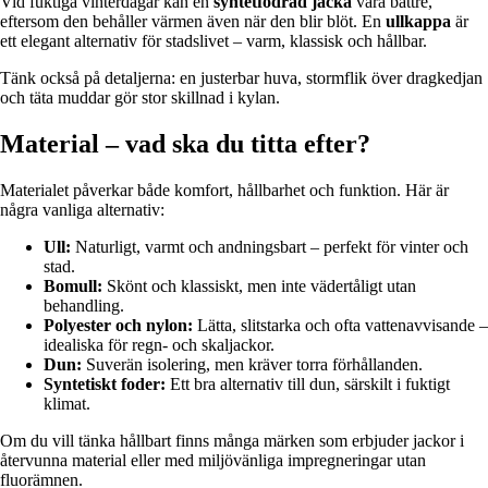
Vid fuktiga vinterdagar kan en
syntetfodrad jacka
vara bättre,
eftersom den behåller värmen även när den blir blöt. En
ullkappa
är
ett elegant alternativ för stadslivet – varm, klassisk och hållbar.
Tänk också på detaljerna: en justerbar huva, stormflik över dragkedjan
och täta muddar gör stor skillnad i kylan.
Material – vad ska du titta efter?
Materialet påverkar både komfort, hållbarhet och funktion. Här är
några vanliga alternativ:
Ull:
Naturligt, varmt och andningsbart – perfekt för vinter och
stad.
Bomull:
Skönt och klassiskt, men inte vädertåligt utan
behandling.
Polyester och nylon:
Lätta, slitstarka och ofta vattenavvisande –
idealiska för regn- och skaljackor.
Dun:
Suverän isolering, men kräver torra förhållanden.
Syntetiskt foder:
Ett bra alternativ till dun, särskilt i fuktigt
klimat.
Om du vill tänka hållbart finns många märken som erbjuder jackor i
återvunna material eller med miljövänliga impregneringar utan
fluorämnen.