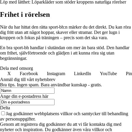
Löp med lätthet: Löparkläder som stöder kroppens naturliga rörelser
Frihet i rörelsen
När du har hittat den rätta sport-bh:n märker du det direkt. Du kan röra
dig fritt utan att något hoppar, skaver eller stramar. Det ger lugn i
kroppen och fokus på träningen – precis som det ska vara.
En bra sport-bh handlar i slutändan om mer än bara stöd. Den handlar
om frihet, självförtroende och glädjen i att kunna röra sig utan
begränsningar.
Dela med omsorg
X
Facebook
Instagram
LinkedIn
YouTube
Pin
Anmäl dig till vårt nyhetsbrev
Bra tips. Ingen spam. Bara användbar kunskap - gratis.
Ange din e-postadress här
Delta
Jag godkänner webbplatsens villkor och samtycker till behandling
av personuppgifter.
Genom att registrera dig godkänner du att vi får kontakta dig med
nyheter och inspiration. Du godkänner även våra villkor och