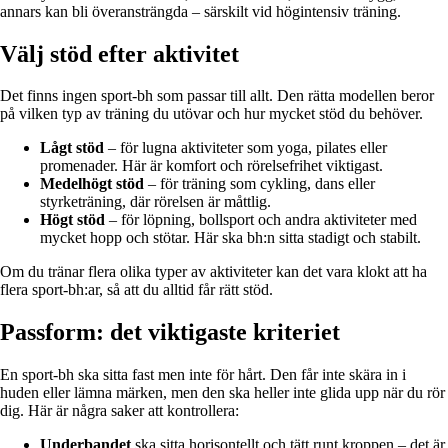
annars kan bli överansträngda – särskilt vid högintensiv träning.
Välj stöd efter aktivitet
Det finns ingen sport-bh som passar till allt. Den rätta modellen beror
på vilken typ av träning du utövar och hur mycket stöd du behöver.
Lågt stöd
– för lugna aktiviteter som yoga, pilates eller
promenader. Här är komfort och rörelsefrihet viktigast.
Medelhögt stöd
– för träning som cykling, dans eller
styrketräning, där rörelsen är måttlig.
Högt stöd
– för löpning, bollsport och andra aktiviteter med
mycket hopp och stötar. Här ska bh:n sitta stadigt och stabilt.
Om du tränar flera olika typer av aktiviteter kan det vara klokt att ha
flera sport-bh:ar, så att du alltid får rätt stöd.
Passform: det viktigaste kriteriet
En sport-bh ska sitta fast men inte för hårt. Den får inte skära in i
huden eller lämna märken, men den ska heller inte glida upp när du rör
dig. Här är några saker att kontrollera:
Underbandet
ska sitta horisontellt och tätt runt kroppen – det är