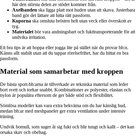
här den största delen av stödet kommer från.
Axelbanden
ska ligga platt mot huden utan att skava. Justerbara
band gör det lättare att hitta rätt passform.
Kuporna
ska omsluta brösten helt utan veck eller överskott av
tyg.
Materialet
bör vara andningsbart och fukttransporterande för att
undvika irritation.
Ett bra tips är att hoppa eller jogga lite på stället när du provar bh:n.
Känns allt stabilt utan att du tappar rörelsefrihet, har du hittat en bra
passform.
Material som samarbetar med kroppen
De bästa sport-bh:arna är tillverkade av tekniska material som leder
bort svett och torkar snabbt. Kombinationer av polyester, elastan och
nylon är populära eftersom de ger både stöd och flexibilitet.
Sömlösa modeller kan vara extra bekväma om du har känslig hud,
medan bh:ar med meshpaneler ger extra ventilation under intensiv
träning.
Undvik bomull, som suger åt sig fukt och blir tungt och kallt – det kan
orsaka skav och obehag.