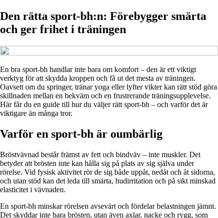
Den rätta sport-bh:n: Förebygger smärta
och ger frihet i träningen
En bra sport-bh handlar inte bara om komfort – den är ett viktigt
verktyg för att skydda kroppen och få ut det mesta av träningen.
Oavsett om du springer, tränar yoga eller lyfter vikter kan rätt stöd göra
skillnaden mellan en bekväm och en frustrerande träningsupplevelse.
Här får du en guide till hur du väljer rätt sport-bh – och varför det är
viktigare än många tror.
Varför en sport-bh är oumbärlig
Bröstvävnad består främst av fett och bindväv – inte muskler. Det
betyder att brösten inte kan hålla sig på plats av sig själva under
rörelse. Vid fysisk aktivitet rör de sig både uppåt, nedåt och åt sidorna,
och utan stöd kan det leda till smärta, hudirritation och på sikt minskad
elasticitet i vävnaden.
En sport-bh minskar rörelsen avsevärt och fördelar belastningen jämnt.
Det skyddar inte bara brösten, utan även axlar, nacke och rygg, som