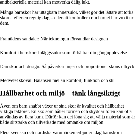
antibakteriella material kan motverka dålig lukt.
Många barnskor har uttagbara innersulor, vilket gör det lättare att torka
skorna efter en regnig dag – eller att kontrollera om barnet har vuxit ur
dem.
Framtidens sandaler: När teknologin förvandlar designen
Komfort i herrskor: Inläggssulor som förbättrar din gångupplevelse
Damskor och design: Så påverkar linjer och proportioner skons uttryck
Medvetet skoval: Balansen mellan komfort, funktion och stil
Hållbarhet och miljö – tänk långsiktigt
Även om barn snabbt växer ur sina skor är kvalitet och hållbarhet
viktiga faktorer. En sko som håller formen och skyddar foten kan ofta
användas av flera barn. Därför kan det löna sig att välja material som är
både slitstarka och tillverkade med omtanke om miljön.
Flera svenska och nordiska varumärken erbjuder idag barnskor i