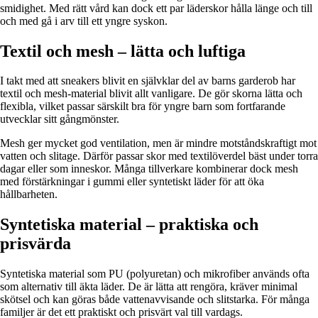
smidighet. Med rätt vård kan dock ett par läderskor hålla länge och till
och med gå i arv till ett yngre syskon.
Textil och mesh – lätta och luftiga
I takt med att sneakers blivit en självklar del av barns garderob har
textil och mesh-material blivit allt vanligare. De gör skorna lätta och
flexibla, vilket passar särskilt bra för yngre barn som fortfarande
utvecklar sitt gångmönster.
Mesh ger mycket god ventilation, men är mindre motståndskraftigt mot
vatten och slitage. Därför passar skor med textilöverdel bäst under torra
dagar eller som inneskor. Många tillverkare kombinerar dock mesh
med förstärkningar i gummi eller syntetiskt läder för att öka
hållbarheten.
Syntetiska material – praktiska och
prisvärda
Syntetiska material som PU (polyuretan) och mikrofiber används ofta
som alternativ till äkta läder. De är lätta att rengöra, kräver minimal
skötsel och kan göras både vattenavvisande och slitstarka. För många
familjer är det ett praktiskt och prisvärt val till vardags.