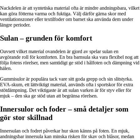
Nackdelen är att syntetiska material ofta är mindre andningsbara, vilket
kan göra fötterna varma och fuktiga. Välj därför gärna skor med
ventilationszoner eller textilfoder om barnet ska använda dem under
längre perioder.
Sulan – grunden för komfort
Oavsett vilket material ovandelen är gjord av spelar sulan en
avgörande roll för komforten. En bra barnsula ska vara flexibel nog att
följa fotens rörelser, men samtidigt ge stöd i hålfoten och dämpning vid
hälen.
Gummisulor är populära tack vare sitt goda grepp och sin slitstyrka.
EVA-skum, ett lättviktigt material, används ofta i sportskor för extra
stötdämpning. Det viktigaste är att sulan varken är för styv eller för
mjuk – den ska ge stöd utan att begränsa rörelsen.
Innersulor och foder – små detaljer som
gör stor skillnad
Innersulan och fodret påverkar hur skon känns på foten. En mjuk,
andningsbar innersula kan minska risken för skav och blåsor, medan