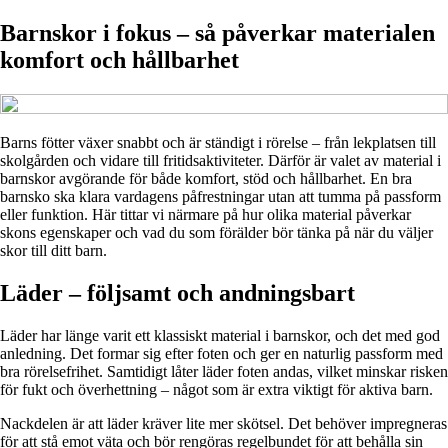
Barnskor i fokus – så påverkar materialen
komfort och hållbarhet
Barns fötter växer snabbt och är ständigt i rörelse – från lekplatsen till
skolgården och vidare till fritidsaktiviteter. Därför är valet av material i
barnskor avgörande för både komfort, stöd och hållbarhet. En bra
barnsko ska klara vardagens påfrestningar utan att tumma på passform
eller funktion. Här tittar vi närmare på hur olika material påverkar
skons egenskaper och vad du som förälder bör tänka på när du väljer
skor till ditt barn.
Läder – följsamt och andningsbart
Läder har länge varit ett klassiskt material i barnskor, och det med god
anledning. Det formar sig efter foten och ger en naturlig passform med
bra rörelsefrihet. Samtidigt låter läder foten andas, vilket minskar risken
för fukt och överhettning – något som är extra viktigt för aktiva barn.
Nackdelen är att läder kräver lite mer skötsel. Det behöver impregneras
för att stå emot väta och bör rengöras regelbundet för att behålla sin