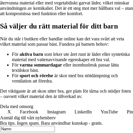
återvunna material eller med vegetabiliskt garvat läder, vilket minskar
användningen av kemikalier. Det är ett steg mot mer hållbara val – utan
att kompromissa med funktion eller komfort.
Så väljer du rätt material för ditt barn
När du står i butiken eller handlar online kan det vara svårt att veta
vilket material som passar bäst. Fundera på barnets behov:
För
aktiva barn
som leker ute året runt är läder eller syntetiska
material med vattenavvisande egenskaper ett bra val.
För
varma sommardagar
eller inomhusbruk passar lätta
textilskor bäst.
För
sport och rörelse
är skor med bra stötdämpning och
ventilation att föredra.
Det viktigaste är att skon sitter bra, ger plats för tårna och stödjer foten
– oavsett vilket material den är tillverkad av.
Dela med omsorg
X
Facebook
Instagram
LinkedIn
YouTube
Pin
Anmäl dig till vårt nyhetsbrev
Bra tips. Ingen spam. Bara användbar kunskap - gratis.